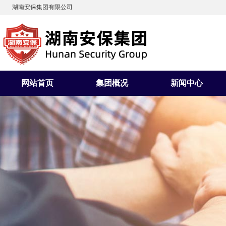
湖南安保集团有限公司
网站首页
集团概况
新闻中心