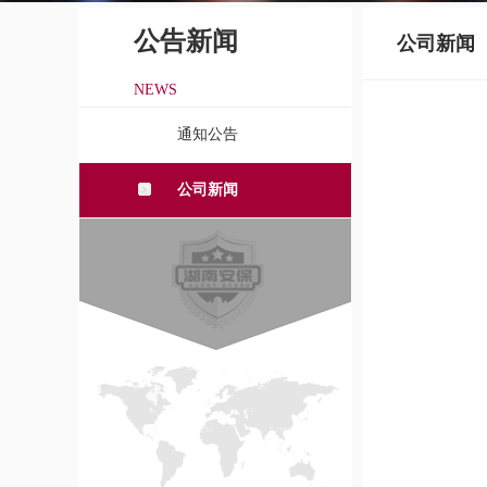
公告新闻
公司新闻
NEWS
通知公告
公司新闻