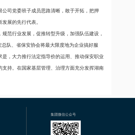
限公司党委班子成员思路清晰，敢于开拓，把押
新发展的先行代表。
，规范行业发展，促推转型升级，加强队伍建设，
安总队、省保安协会将最大限度地为企业搞好服
求是，大力推行法定指导价的运用、推动保安职业
的支持。在国家基层管理、治理方面充分发挥湖南
集团微信公众号