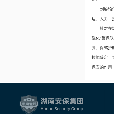
刘绘锦
运、人力、
针对在
强化“警保
务、保驾护
技能鉴定，
保安的作用