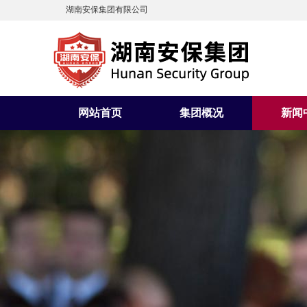
湖南安保集团有限公司
网站首页
集团概况
新闻