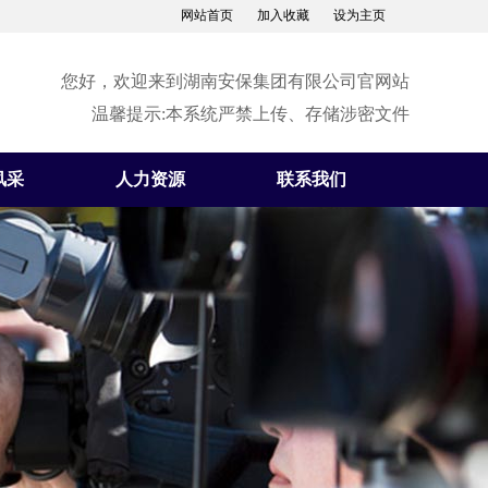
网站首页
加入收藏
设为主页
您好，欢迎来到湖南安保集团有限公司官网站
温馨提示:本系统严禁上传、存储涉密文件
风采
人力资源
联系我们