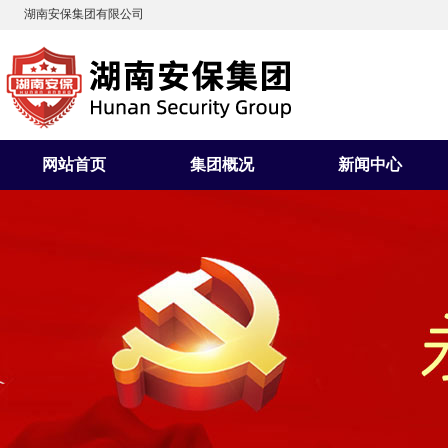
湖南安保集团有限公司
网站首页
集团概况
新闻中心